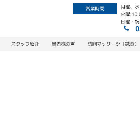
月曜、水〜
営業時間
火曜:10:
日曜・祝
0
スタッフ紹介
患者様の声
訪問マッサージ（鍼灸）