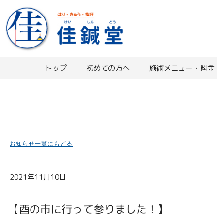
内
容
を
ス
キ
ッ
トップ
初めての方へ
施術メニュー・料金
プ
お知らせ一覧にもどる
2021年11月10日
【酉の市に行って参りました！】