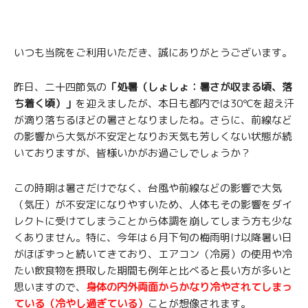
いつも当院をご利用いただき、誠にありがとうございます。
昨日、二十四節気の
「処暑（しょしょ：暑さが収まる頃、落
ち着く頃）」
を迎えましたが、本日も都内では30℃を超え汗
が滴り落ちるほどの暑さとなりましたね。さらに、前線など
の影響から大気が不安定となりお天気も芳しくない状態が続
いておりますが、皆様いかがお過ごしでしょうか？
この時期は暑さだけでなく、台風や前線などの影響で大気
（気圧）が不安定になりやすいため、人体もその影響をダイ
レクトに受けてしまうことから体調を崩してしまう方も少な
くありません。特に、今年は６月下旬の梅雨明け以降暑い日
がほぼずっと続いてきており、エアコン（冷房）の使用や冷
たい飲食物を摂取した期間も例年と比べると長い方が多いと
思いますので、
身体の内外両面からかなり冷やされてしまっ
ている（冷やし過ぎている）
ことが想像されます。