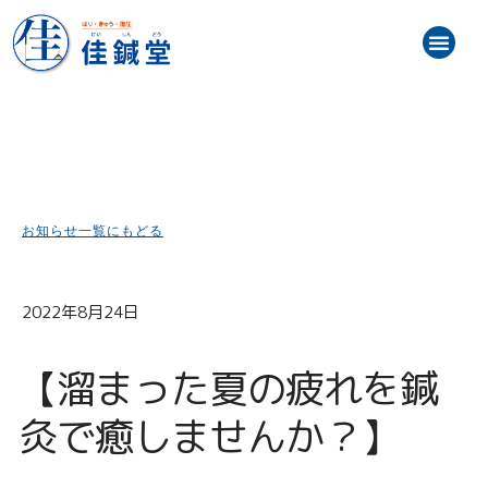
内
メ
容
ニ
を
トップ
お知らせ（最新情報）
初めての方へ
施術メニュー・料金
スタッフ紹介
患者様の声
訪問鍼灸マッサージ
ブログ
アクセス地図
ュ
ス
ー
キ
ッ
プ
お知らせ一覧にもどる
2022年8月24日
【溜まった夏の疲れを鍼
灸で癒しませんか？】