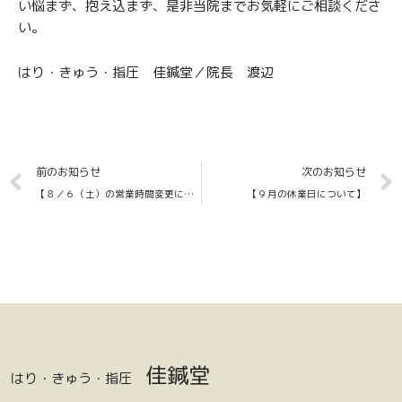
い悩まず、抱え込まず、是非当院までお気軽にご相談くださ
い。
はり・きゅう・指圧 佳鍼堂／院長 渡辺
Prev
前のお知らせ
次のお知らせ
【８／６（土）の営業時間変更に関するお知らせ】
【９月の休業日について】
佳鍼堂
はり・きゅう・指圧