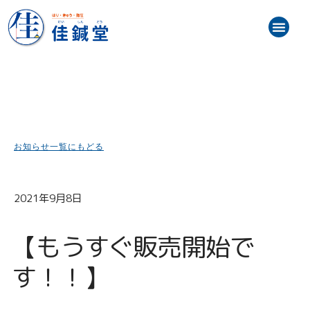
内
メ
容
ニ
を
トップ
お知らせ（最新情報）
初めての方へ
施術メニュー・料金
スタッフ紹介
患者様の声
訪問鍼灸マッサージ
ブログ
アクセス地図
ュ
ス
ー
キ
ッ
プ
お知らせ一覧にもどる
2021年9月8日
【もうすぐ販売開始で
す！！】