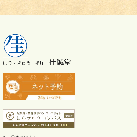
佳鍼堂
はり・きゅう・指圧