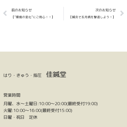
Prev
前のお知らせ
次のお知らせ
【“環境の変化”にご用心！！】
【鍼灸で五月病を撃退しよう！】
佳鍼堂
はり・きゅう・指圧
営業時間
月曜、水〜土曜日:10:00〜20:00(最終受付19:00)
火曜:10:00〜16:00(最終受付15:00)
日曜・祝日 定休