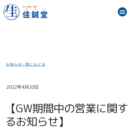
内
メ
容
ニ
を
トップ
お知らせ（最新情報）
初めての方へ
施術メニュー・料金
スタッフ紹介
患者様の声
訪問鍼灸マッサージ
ブログ
アクセス地図
ュ
ス
ー
キ
ッ
プ
お知らせ一覧にもどる
2022年4月20日
【GW期間中の営業に関す
るお知らせ】