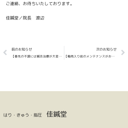
ご連絡、お待ちいたしております。
佳鍼堂／院長 渡辺
Prev
前のお知らせ
次のお知らせ
【春先の不調には鍼灸治療が大変効果的です！！】
【梅雨入り前のメンテナンスがおすすめです！】
佳鍼堂
はり・きゅう・指圧