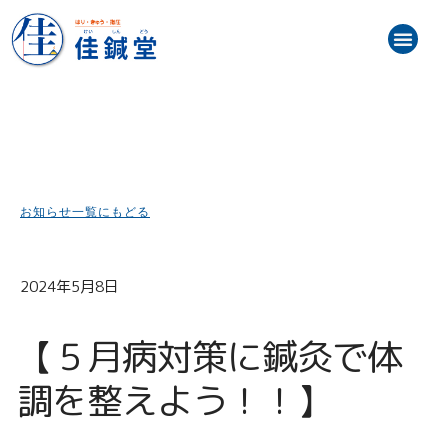
内
メ
容
ニ
を
トップ
お知らせ（最新情報）
初めての方へ
施術メニュー・料金
スタッフ紹介
患者様の声
訪問鍼灸マッサージ
ブログ
アクセス地図
ュ
ス
ー
キ
ッ
プ
お知らせ一覧にもどる
2024年5月8日
【５月病対策に鍼灸で体
調を整えよう！！】