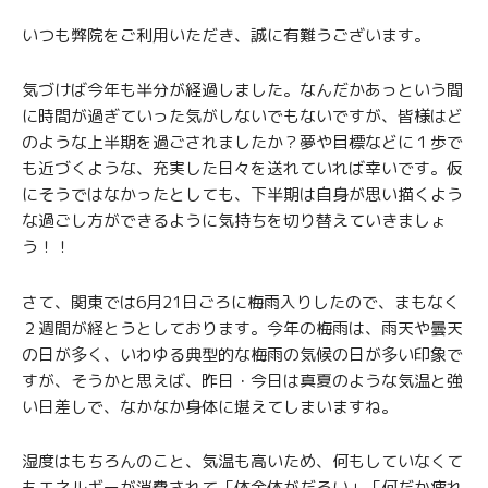
いつも弊院をご利用いただき、誠に有難うございます。
気づけば今年も半分が経過しました。なんだかあっという間
に時間が過ぎていった気がしないでもないですが、皆様はど
のような上半期を過ごされましたか？夢や目標などに１歩で
も近づくような、充実した日々を送れていれば幸いです。仮
にそうではなかったとしても、下半期は自身が思い描くよう
な過ごし方ができるように気持ちを切り替えていきましょ
う！！
さて、関東では6月21日ごろに梅雨入りしたので、まもなく
２週間が経とうとしております。今年の梅雨は、雨天や曇天
の日が多く、いわゆる典型的な梅雨の気候の日が多い印象で
すが、そうかと思えば、昨日・今日は真夏のような気温と強
い日差しで、なかなか身体に堪えてしまいますね。
湿度はもちろんのこと、気温も高いため、何もしていなくて
もエネルギーが消費されて「体全体がだるい」「何だか疲れ