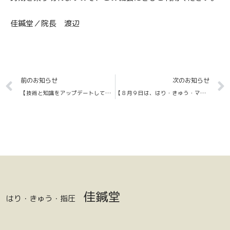
佳鍼堂／院長 渡辺
Prev
前のお知らせ
次のお知らせ
【技術と知識をアップデートしております！】
【８月９日は、はり・きゅう・マッサージの日です！】
佳鍼堂
はり・きゅう・指圧