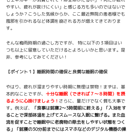
やすい、疲れが抜けにくい」と感じる方も多いのではないで
しょうか？こうした気候からか、ここ最近弊院の患者様でも
風邪を引かれるなど体調を崩される方が増えてきておりま
す。
そんな梅雨時期の過ごし方ですが、 特に以下の３項目はい
つも以上に留意していただけるとよろしいかと思います。是
非、参考にしてみてください！
【ポイント１】睡眠時間の確保と良質な睡眠の確保
やはり、疲れが溜まりやすい時期に無理は禁物！まずは、基
本的なことですが、
十分な睡眠（できれば７〜８時間）を摂
るように心掛けましょう！
さらに、量だけでなく質も大事で
す。例えば、
「食事は就寝2〜3時間前に終える」「入浴をす
ることで深部体温を上げてスムースな入眠に繋げる。また血
流を促すことで睡眠中に老廃物の除去をしやすい状態をつく
る」「就寝の30分前までにはスマホなどのデジタル機器の操