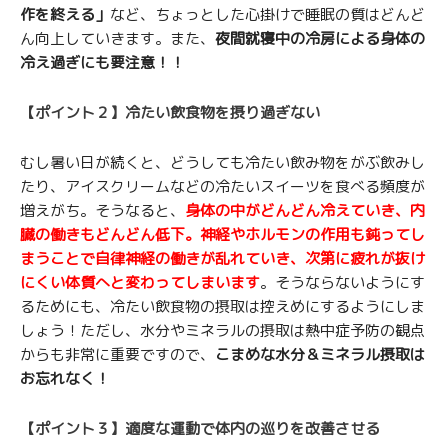
作を終える」
など、ちょっとした心掛けで睡眠の質はどんど
ん向上していきます。また、
夜間就寝中の冷房による身体の
冷え過ぎにも要注意！！
【ポイント２】冷たい飲食物を摂り過ぎない
むし暑い日が続くと、どうしても冷たい飲み物をがぶ飲みし
たり、アイスクリームなどの冷たいスイーツを食べる頻度が
増えがち。そうなると、
身体の中がどんどん冷えていき、内
臓の働きもどんどん低下。神経やホルモンの作用も鈍ってし
まうことで自律神経の働きが乱れていき、次第に疲れが抜け
にくい体質へと変わってしまいます
。そうならないようにす
るためにも、冷たい飲食物の摂取は控えめにするようにしま
しょう！ただし、水分やミネラルの摂取は熱中症予防の観点
からも非常に重要ですので、
こまめな水分＆ミネラル摂取は
お忘れなく！
【ポイント３】適度な運動で体内の巡りを改善させる