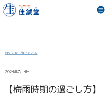
内
メ
容
ニ
を
トップ
お知らせ（最新情報）
初めての方へ
施術メニュー・料金
スタッフ紹介
患者様の声
訪問鍼灸マッサージ
ブログ
アクセス地図
ュ
ス
ー
キ
ッ
プ
お知らせ一覧にもどる
2024年7月4日
【梅雨時期の過ごし方】